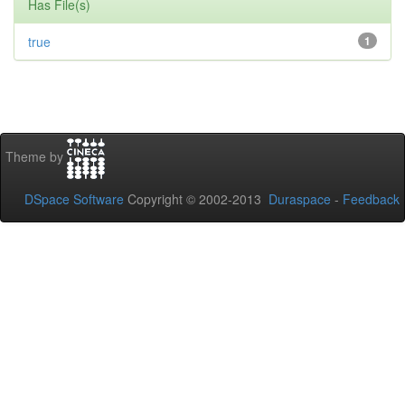
Has File(s)
true
1
Theme by
DSpace Software
Copyright © 2002-2013
Duraspace
-
Feedback