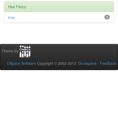
Has File(s)
true
1
Theme by
DSpace Software
Copyright © 2002-2013
Duraspace
-
Feedback