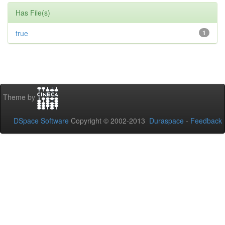
Has File(s)
true
1
Theme by
DSpace Software
Copyright © 2002-2013
Duraspace
-
Feedback