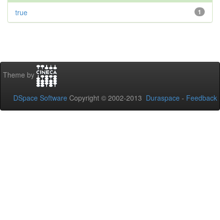
true
1
Theme by
DSpace Software
Copyright © 2002-2013
Duraspace
-
Feedback