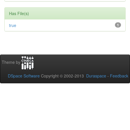
Has File(s)
true
1
Theme by
DSpace Software
Copyright © 2002-2013
Duraspace
-
Feedback