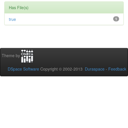
Has File(s)
true
1
Theme by
DSpace Software
Copyright © 2002-2013
Duraspace
-
Feedback