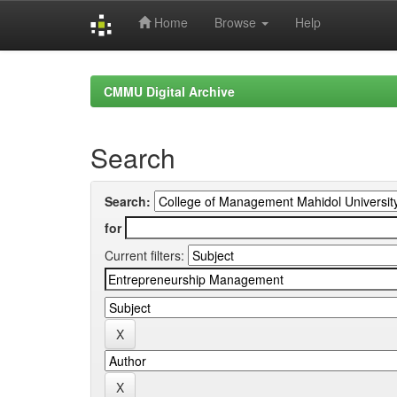
Home
Browse
Help
Skip
navigation
CMMU Digital Archive
Search
Search:
for
Current filters: