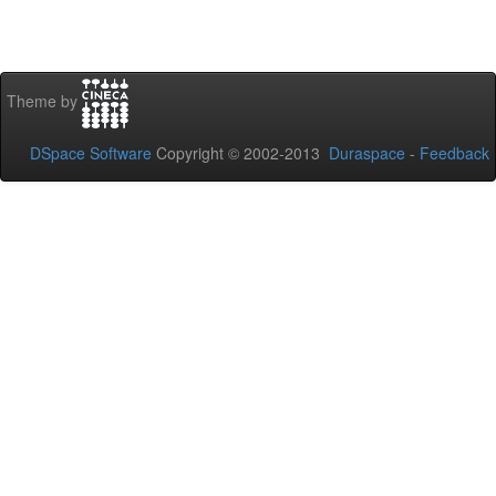
Theme by
DSpace Software
Copyright © 2002-2013
Duraspace
-
Feedback