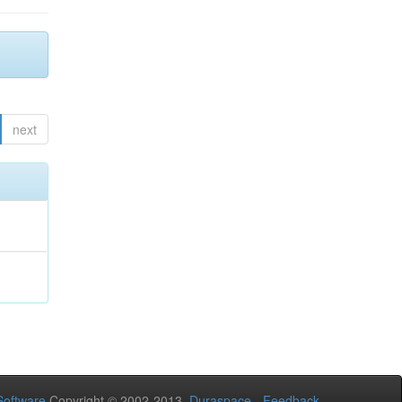
next
oftware
Copyright © 2002-2013
Duraspace
-
Feedback