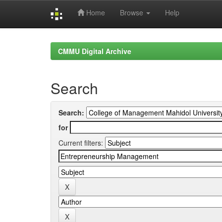
Home
Browse
Help
Skip
navigation
CMMU Digital Archive
Search
Search:
for
Current filters: