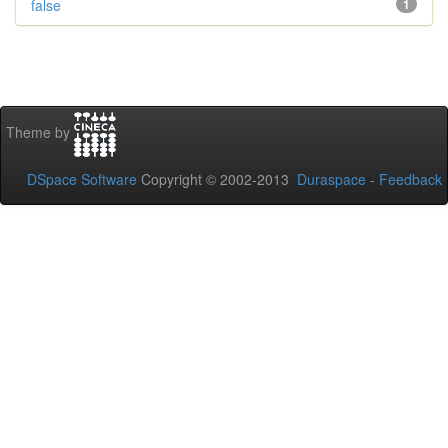
false
1
Theme by
DSpace Software
Copyright © 2002-2013
Duraspace
-
Feedback