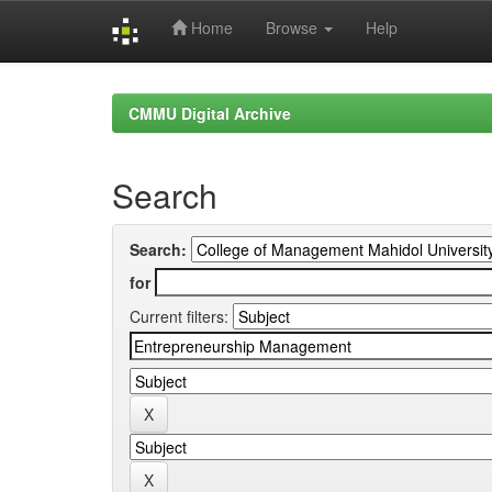
Home
Browse
Help
Skip
navigation
CMMU Digital Archive
Search
Search:
for
Current filters: