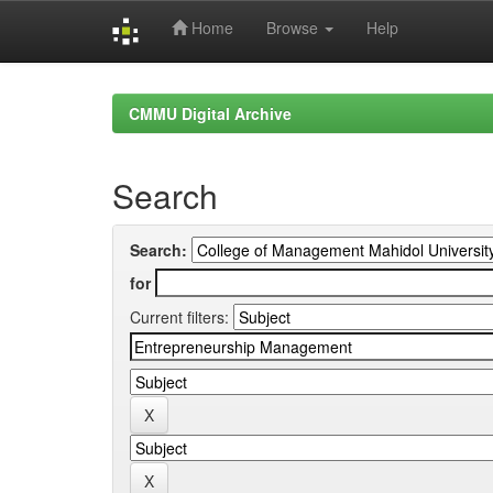
Home
Browse
Help
Skip
navigation
CMMU Digital Archive
Search
Search:
for
Current filters: