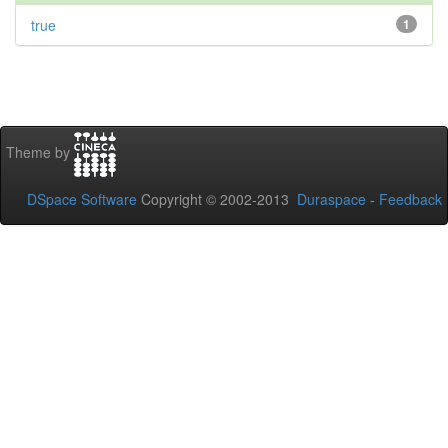
true
1
Theme by
DSpace Software
Copyright © 2002-2013
Duraspace
-
Feedback