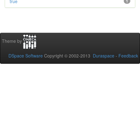
true
1
Theme by
DSpace Software
Copyright © 2002-2013
Duraspace
-
Feedback