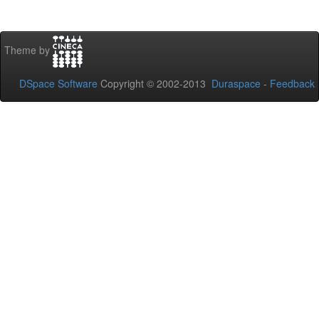
Theme by
DSpace Software
Copyright © 2002-2013
Duraspace
-
Feedback