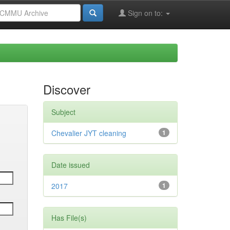
Sign on to:
Discover
Subject
Chevalier JYT cleaning
1
Date issued
2017
1
Has File(s)