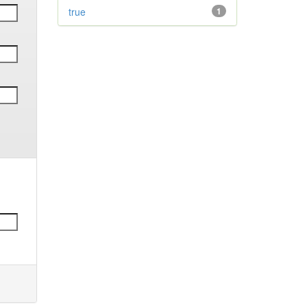
true
1