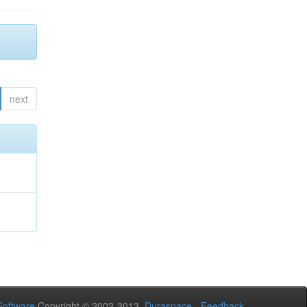
next
oftware
Copyright © 2002-2013
Duraspace
-
Feedback