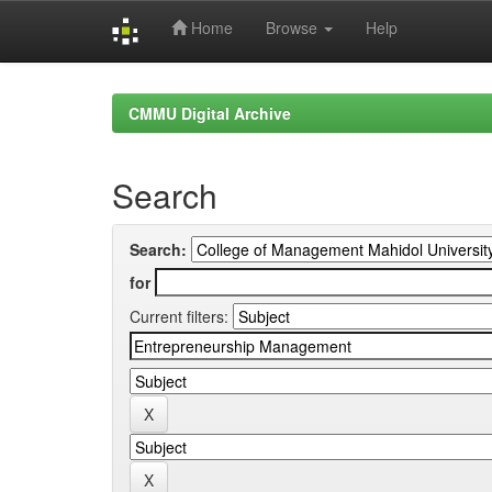
Home
Browse
Help
Skip
navigation
CMMU Digital Archive
Search
Search:
for
Current filters: