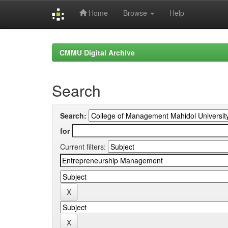
Home
Browse
Help
Skip
navigation
CMMU Digital Archive
Search
Search:
for
Current filters: