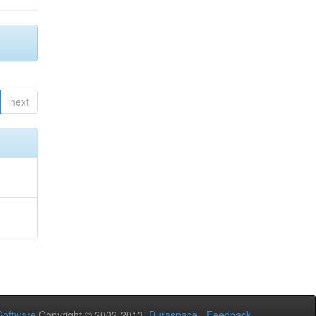
next
oftware
Copyright © 2002-2013
Duraspace
-
Feedback