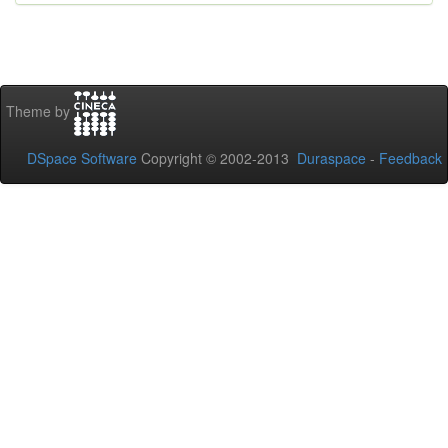
Theme by
DSpace Software
Copyright © 2002-2013
Duraspace
-
Feedback