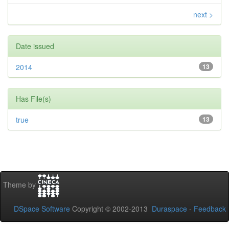
next >
Date issued
2014
13
Has File(s)
true
13
Theme by
DSpace Software
Copyright © 2002-2013
Duraspace
-
Feedback