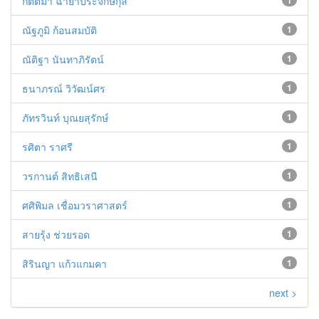
กิตติมา ฉายาประจักษ์กุล
1
ณัฐภูมิ ก้อนสมบัติ
1
ณัติฐา นันทาภิรัตน์
1
ธนาภรณ์ วิวัฒน์ศร
1
ภัทรวินท์ บุณยสุรักษ์
1
รศิตา ราศรี
1
วรกานต์ สิทธิเสนี
1
ศศิพิมล เชื่อมวราศาสตร์
1
สายรุ้ง ช่วยรอด
1
สิรินญา แก้วแกมคา
1
next >