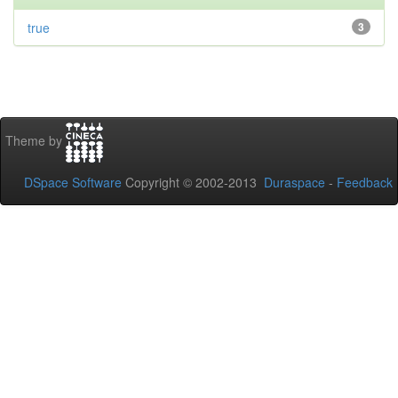
true
3
Theme by
DSpace Software
Copyright © 2002-2013
Duraspace
-
Feedback