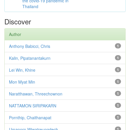
the covid-19 pandemic in
Thailand
Discover
Author
Anthony Babicci, Chris
1
Kalin, Pipatanantakurn
1
Lei Win, Khine
1
Mon Myat Min
1
Naratthawan, Threechownon
1
NATTAMON SIRIPAKARN
1
Pornthip, Chaithanapat
1
Umaporn Wiwatreungdech
1