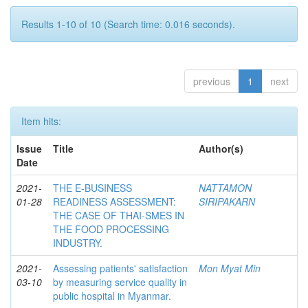
Results 1-10 of 10 (Search time: 0.016 seconds).
previous
1
next
Item hits:
Issue
Title
Author(s)
Date
2021-
THE E-BUSINESS
NATTAMON
01-28
READINESS ASSESSMENT:
SIRIPAKARN
THE CASE OF THAI-SMES IN
THE FOOD PROCESSING
INDUSTRY.
2021-
Assessing patients' satisfaction
Mon Myat Min
03-10
by measuring service quality in
public hospital in Myanmar.