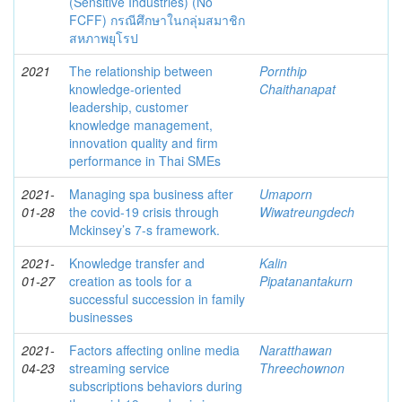
(Sensitive Industries) (No
FCFF) กรณีศึกษาในกลุ่มสมาชิก
สหภาพยุโรป
2021
The relationship between
Pornthip
knowledge-oriented
Chaithanapat
leadership, customer
knowledge management,
innovation quality and firm
performance in Thai SMEs
2021-
Managing spa business after
Umaporn
01-28
the covid-19 crisis through
Wiwatreungdech
Mckinsey’s 7-s framework.
2021-
Knowledge transfer and
Kalin
01-27
creation as tools for a
Pipatanantakurn
successful succession in family
businesses
2021-
Factors affecting online media
Naratthawan
04-23
streaming service
Threechownon
subscriptions behaviors during