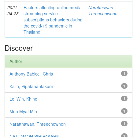
2021-
Factors affecting online media
Naratthawan
04-23
streaming service
Threechownon
subscriptions behaviors during
the covid-19 pandemic in
Thailand
Discover
Author
Anthony Babicci, Chris
1
Kalin, Pipatanantakurn
1
Lei Win, Khine
1
Mon Myat Min
1
Naratthawan, Threechownon
1
NATTAMON SIRIPAKARN
1