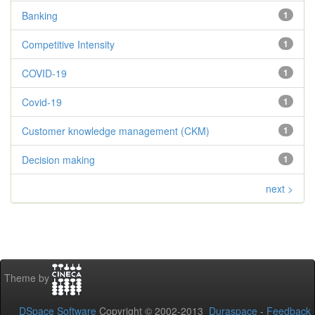
Banking
1
Competitive Intensity
1
COVID-19
1
Covid-19
1
Customer knowledge management (CKM)
1
Decision making
1
next >
Theme by
DSpace Software
Copyright © 2002-2013
Duraspace
-
Feedback