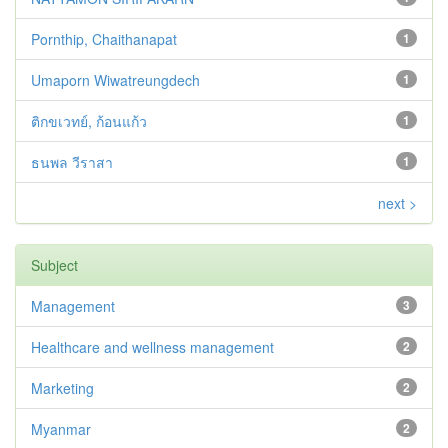
Pornthip, Chaithanapat
1
Umaporn Wiwatreungdech
1
ติกขเวทย์, ก้อนแก้ว
1
ธนพล วีราสา
1
next >
Subject
Management
3
Healthcare and wellness management
2
Marketing
2
Myanmar
2