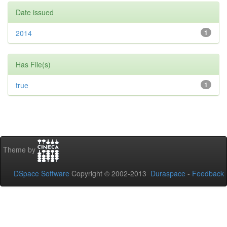
Date issued
2014
1
Has File(s)
true
1
Theme by
DSpace Software
Copyright © 2002-2013
Duraspace
-
Feedback