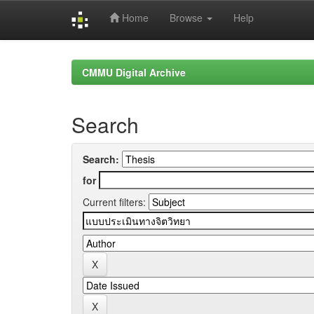
Home
Browse
Help
Skip
navigation
CMMU Digital Archive
Search
Search:
for
Current filters: