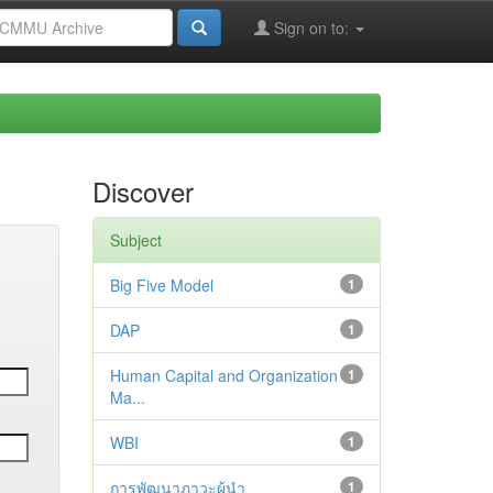
Sign on to:
Discover
Subject
Big Five Model
1
DAP
1
Human Capital and Organization
1
Ma...
WBI
1
การพัฒนาภาวะผู้นำ
1