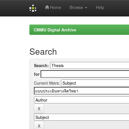
Home
Browse
Help
Skip
navigation
CMMU Digital Archive
Search
Search:
for
Current filters: