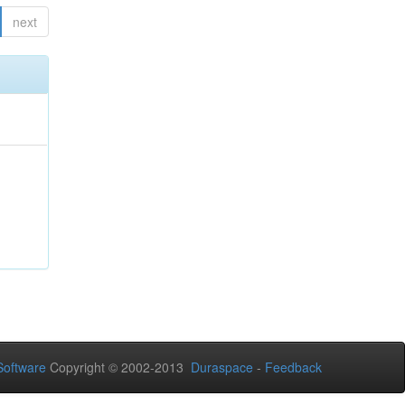
next
oftware
Copyright © 2002-2013
Duraspace
-
Feedback