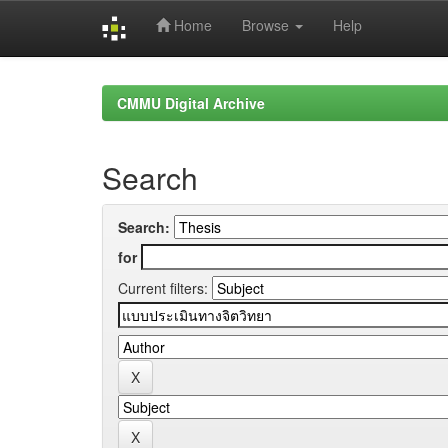
Home
Browse
Help
Skip
navigation
CMMU Digital Archive
Search
Search:
for
Current filters: