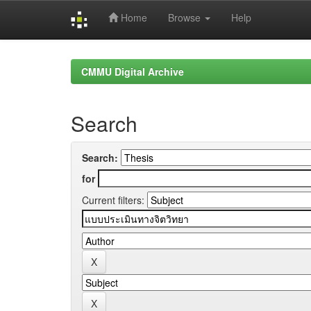
Home
Browse
Help
Skip
navigation
CMMU Digital Archive
Search
Search:
for
Current filters: