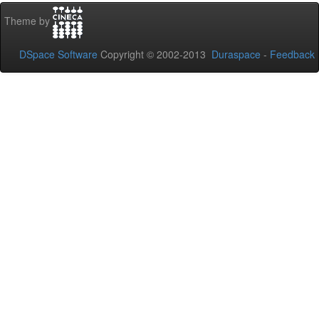
Theme by
DSpace Software
Copyright © 2002-2013
Duraspace
-
Feedback