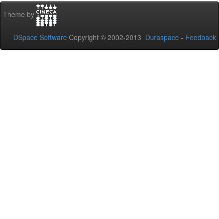
Theme by
DSpace Software
Copyright © 2002-2013
Duraspace
-
Feedback