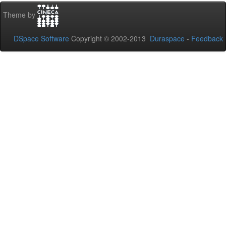
Theme by
DSpace Software
Copyright © 2002-2013
Duraspace
-
Feedback