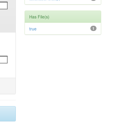
Has File(s)
true
1