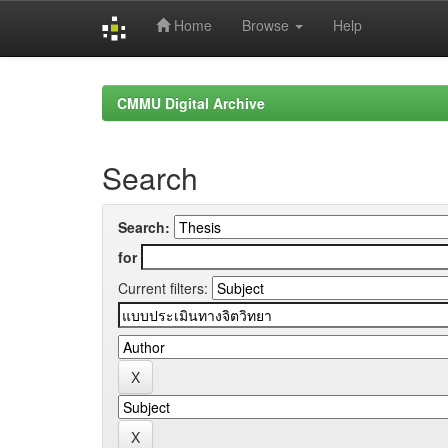
Home
Browse
Help
Skip
navigation
CMMU Digital Archive
Search
Search:
for
Current filters: