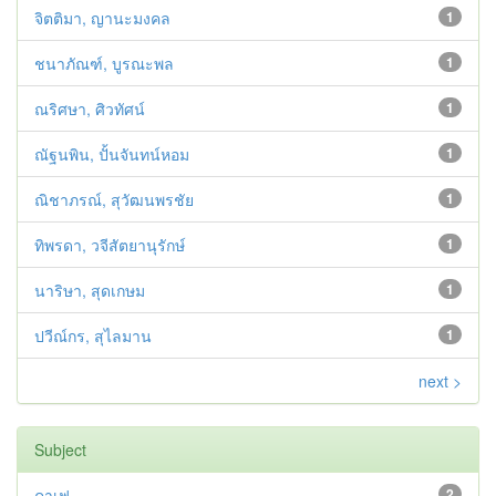
จิตติมา, ญานะมงคล
1
ชนาภัณฑ์, บูรณะพล
1
ณริศษา, ศิวทัศน์
1
ณัฐนพิน, ปั้นจันทน์หอม
1
ณิชาภรณ์, สุวัฒนพรชัย
1
ทิพรดา, วจีสัตยานุรักษ์
1
นาริษา, สุดเกษม
1
ปวีณ์กร, สุไลมาน
1
next >
Subject
คาเฟ
2