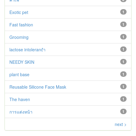
Exotic pet
1
Fast fashion
1
Grooming
1
lactose intolerancำ
1
NEEDY SKIN
1
plant base
1
Reusable Silicone Face Mask
1
The haven
1
การแต่งหน้า
1
next >