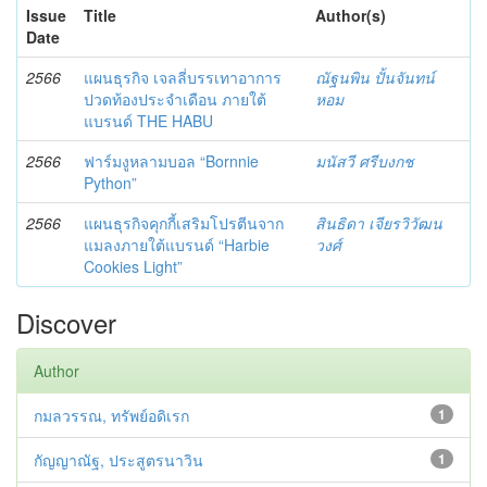
Issue
Title
Author(s)
Date
2566
แผนธุรกิจ เจลลี่บรรเทาอาการ
ณัฐนพิน ปั้นจันทน์
ปวดท้องประจำเดือน ภายใต้
หอม
แบรนด์ THE HABU
2566
ฟาร์มงูหลามบอล “Bornnie
มนัสวี ศรีบงกช
Python”
2566
แผนธุรกิจคุกกี้เสริมโปรตีนจาก
สินธิดา เจียรวิวัฒน
แมลงภายใต้แบรนด์ “Harbie
วงศ์
Cookies Light”
Discover
Author
กมลวรรณ, ทรัพย์อดิเรก
1
กัญญาณัฐ, ประสูตรนาวิน
1