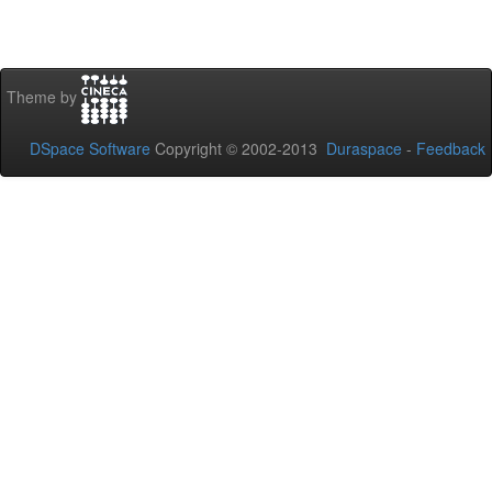
Theme by
DSpace Software
Copyright © 2002-2013
Duraspace
-
Feedback