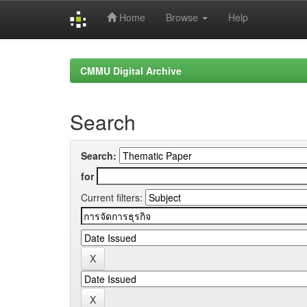
Home
Browse
Help
Skip
navigation
CMMU Digital Archive
Search
Search:
for
Current filters: