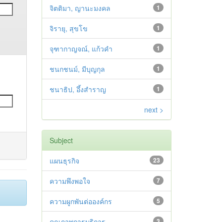
จิตติมา, ญานะมงคล
1
จิรายุ, สุขโข
1
จุฑากาญจณ์, แก้วคำ
1
ชนกชนม์, มีบุญกุล
1
ชนาธิป, อึ้งสำราญ
1
next >
Subject
แผนธุรกิจ
23
ความพึงพอใจ
7
ความผูกพันต่อองค์กร
5
คุณภาพการบริการ
3