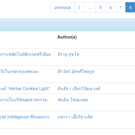
previous
1
...
5
6
7
8
Author(s)
ชงกาแฟอัตโนมัติเกรดพรีเมียม
จิรายุ สุขโข
นักวิ่งในเขตกรุงเทพและ
ธีรวัตร์ อัครดีไชยกูล
นด์ “Harbie Cookies Light”
สินธิดา เจียรวิวัฒนวงศ์
นักงานในบริษัทอุตสาหกรรม
พันธิน ไชยมงคล
al Intelligence ที่ส่งผลกระ
แพรวา เอื้อวิชาเลิศ