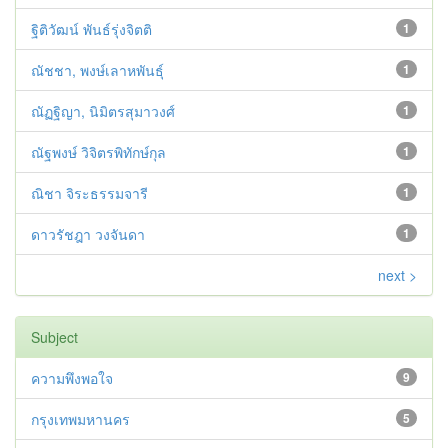
ฐิติวัฒน์ พันธ์รุ่งจิตติ
1
ณัชชา, พงษ์เลาหพันธุ์
1
ณัฏฐิญา, นิมิตรสุมาวงศ์
1
ณัฐพงษ์ วิจิตรพิทักษ์กุล
1
ณิชา จิระธรรมจารี
1
ดาวรัชฎา วงจันดา
1
next >
Subject
ความพึงพอใจ
9
กรุงเทพมหานคร
5