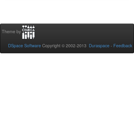
Theme by
DSpace Software
Copyright © 2002-2013
Duraspace
-
Feedback