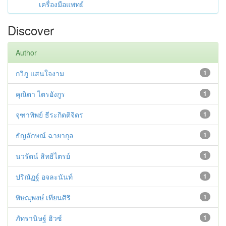
เครื่องมือแพทย์
Discover
Author
กวิภู แสนใจงาม
1
คุณิตา ไตรอังกูร
1
จุฑาพิพย์ ธีระกิตติจิตร
1
ธัญลักษณ์ ฉายากุล
1
นวรัตน์ สิทธิไตรย์
1
ปริณัฏฐ์ อจละนันท์
1
พิษณุพงษ์ เทียนศิริ
1
ภัทรานิษฐ์ ฮิวซ์
1