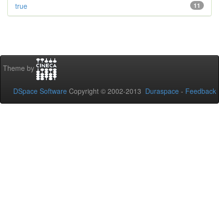
true
11
Theme by
DSpace Software
Copyright © 2002-2013
Duraspace
-
Feedback