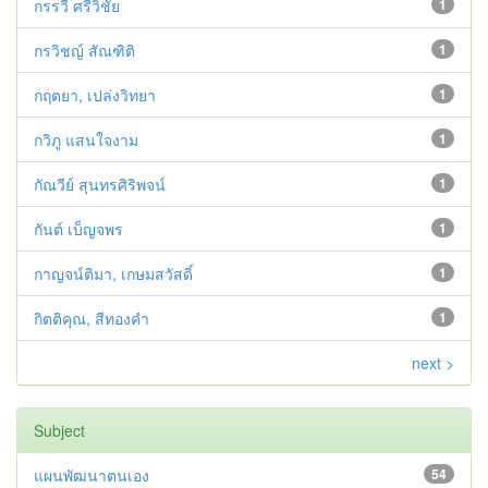
กรรวี ศรีวิชัย
1
กรวิชญ์ สัณฑิติ
1
กฤตยา, เปล่งวิทยา
1
กวิภู แสนใจงาม
1
กัณวีย์ สุนทรศิริพจน์
1
กันต์ เบ็ญจพร
1
กาญจน์ติมา, เกษมสวัสดิ์
1
กิตติคุณ, สีทองคำ
1
next >
Subject
แผนพัฒนาตนเอง
54