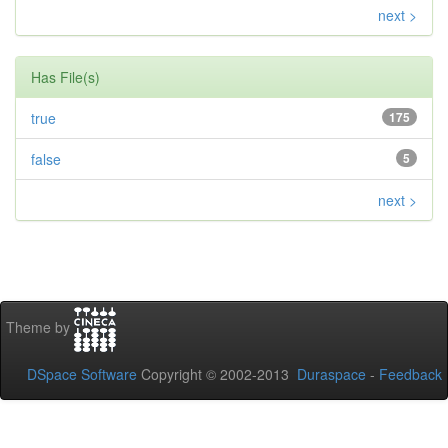
next >
Has File(s)
true
175
false
5
next >
Theme by
DSpace Software
Copyright © 2002-2013
Duraspace
-
Feedback