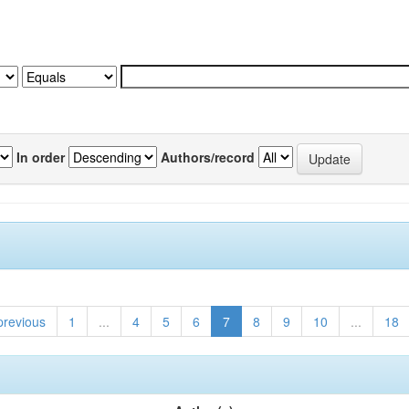
In order
Authors/record
previous
1
...
4
5
6
7
8
9
10
...
18