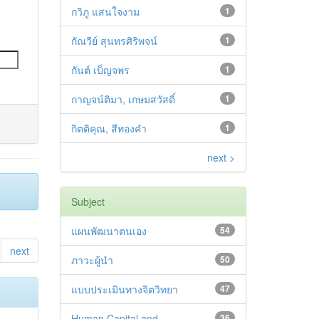
กวิภู แสนใจงาม
1
กัณวีย์ สุนทรศิริพจน์
1
กันต์ เบ็ญจพร
1
กาญจน์ติมา, เกษมสวัสดิ์
1
กิตติคุณ, สีทองคำ
1
next >
Subject
แผนพัฒนาตนเอง
54
next
ภาวะผู้นำ
50
แบบประเมินทางจิตวิทยา
47
Human Capital and
36