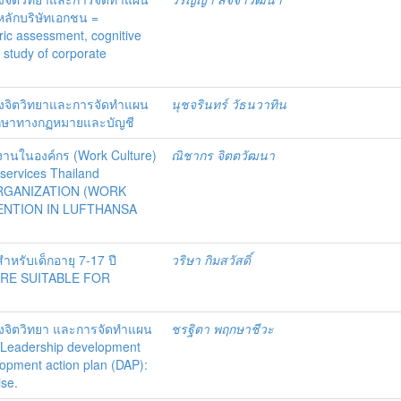
ลักบริษัทเอกชน =
ic assessment, cognitive
t study of corporate
งจิตวิทยาและการจัดทำแผน
นุชจรินทร์ วัธนวาทิน
รึกษาทางกฏหมายและบัญชี
นในองค์กร (Work Culture)
ณิชากร จิตตวัฒนา
 services Thailand
GANIZATION (WORK
ENTION IN LUFTHANSA
หรับเด็กอายุ 7-17 ปี
วริษา กิมสวัสดิ์
RE SUITABLE FOR
งจิตวิทยา และการจัดทำแผน
ชรฐิตา พฤกษาชีวะ
 Leadership development
opment action plan (DAP):
ise.