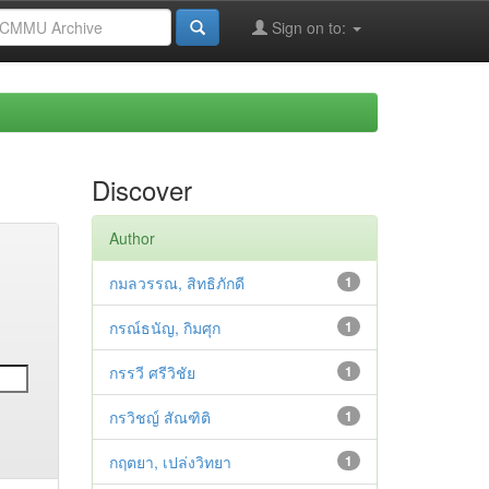
Sign on to:
Discover
Author
กมลวรรณ, สิทธิภักดี
1
กรณ์ธนัญ, กิมศุก
1
กรรวี ศรีวิชัย
1
กรวิชญ์ สัณฑิติ
1
กฤตยา, เปล่งวิทยา
1