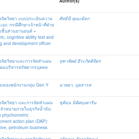
Author(s)
งจิตวิทยา แบบประเมินความ
ศิทธินี คุณะดิลก
: กรณีศึกษาเจ้าหน้าที่ฝ่าย
ชิ้นส่วนยานยนต์ =
 cognitive ability test and
g and development officer
งจิตวิทยาและการจัดทำแผน
จุฑาพิพย์ ธีระกิตติจิตร
แผนบริหารทรัพยากรบุคคล
้านของพนักงานกลุ่ม Gen Y
นาตยา, บุดสารส
งจิตวิทยา และการจัดทำแผน
ชุติมน นิติศฤงคาริน
จำหน่ายภายในธุรกิจน้ำมัน
h phychometric
opment action plan (DAP):
tive, petroleum business.
งจิตวิทยาและการจัดทำแผน
วรัญญา สัจจาวัฒนา