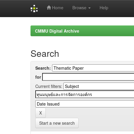
Home
Browse
Help
Skip
navigation
CMMU Digital Archive
Search
Search:
for
Current filters:
Start a new search