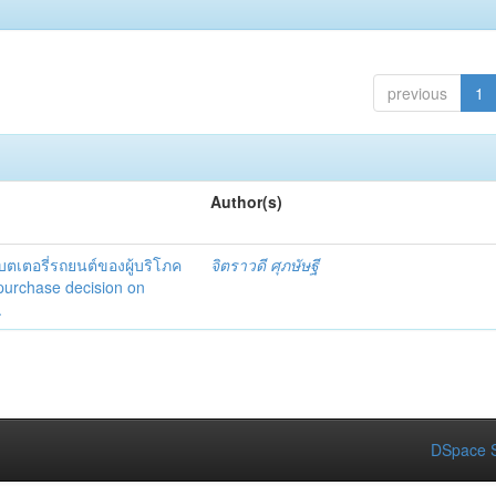
previous
1
Author(s)
แบตเตอรี่รถยนต์ของผู้บริโภค
จิตราวดี ศุภษัษฐี
purchase decision on
.
DSpace S