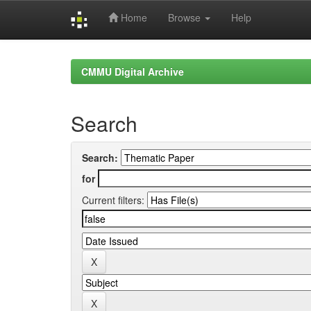
Home
Browse
Help
Skip
navigation
CMMU Digital Archive
Search
Search:
for
Current filters: