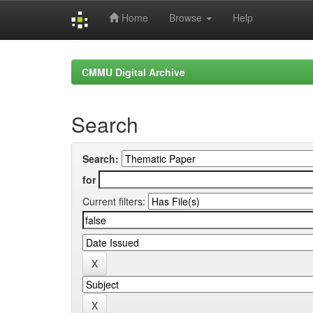
Home
Browse
Help
Skip
navigation
CMMU Digital Archive
Search
Search:
for
Current filters: