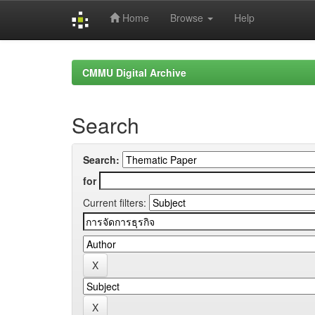
Home
Browse
Help
Skip
navigation
CMMU Digital Archive
Search
Search:
for
Current filters: