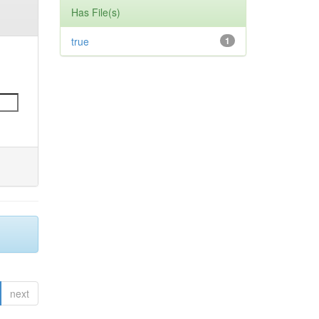
Has File(s)
true
1
next