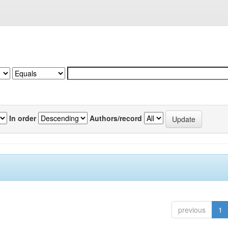
In order
Authors/record
previous
1