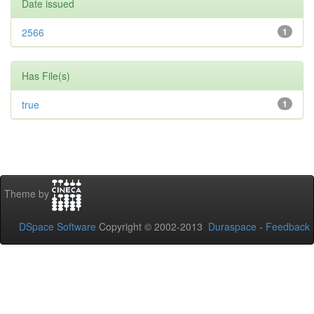
Date issued
2566
1
Has File(s)
true
1
Theme by
DSpace Software
Copyright © 2002-2013
Duraspace
-
Feedback