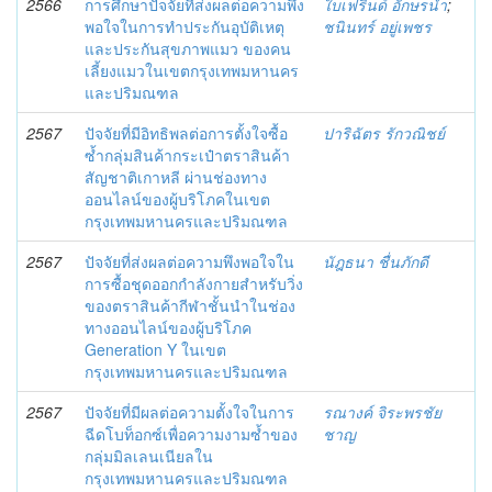
2566
การศึกษาปัจจัยที่ส่งผลต่อความพึง
ใบเฟรินด์ อักษรนำ
;
พอใจในการทำประกันอุบัติเหตุ
ชนินทร์ อยู่เพชร
และประกันสุขภาพแมว ของคน
เลี้ยงแมวในเขตกรุงเทพมหานคร
และปริมณฑล
2567
ปัจจัยที่มีอิทธิพลต่อการตั้งใจซื้อ
ปาริฉัตร รักวณิชย์
ซ้ำกลุ่มสินค้ากระเป๋าตราสินค้า
สัญชาติเกาหลี ผ่านช่องทาง
ออนไลน์ของผู้บริโภคในเขต
กรุงเทพมหานครและปริมณฑล
2567
ปัจจัยที่ส่งผลต่อความพึงพอใจใน
นัฎธนา ชื่นภักดี
การซื้อชุดออกกำลังกายสำหรับวิ่ง
ของตราสินค้ากีฬาชั้นนำในช่อง
ทางออนไลน์ของผู้บริโภค
Generation Y ในเขต
กรุงเทพมหานครและปริมณฑล
2567
ปัจจัยที่มีผลต่อความตั้งใจในการ
รณางค์ จิระพรชัย
ฉีดโบท็อกซ์เพื่อความงามซํ้าของ
ชาญ
กลุ่มมิลเลนเนียลใน
กรุงเทพมหานครและปริมณฑล