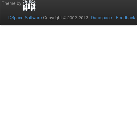
Theme by
DSpace Software
Copyright © 2002-2013
Duraspace
-
Feedback