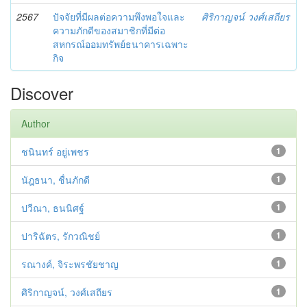
2567
ปัจจัยที่มีผลต่อความพึงพอใจและ
ศิริกาญจน์ วงศ์เสถียร
ความภักดีของสมาชิกที่มีต่อ
สหกรณ์ออมทรัพย์ธนาคารเฉพาะ
กิจ
Discover
Author
ชนินทร์ อยู่เพชร
1
นัฎธนา, ชื่นภักดี
1
ปวีณา, ธนนิศฐ์
1
ปาริฉัตร, รักวณิชย์
1
รณางค์, จิระพรชัยชาญ
1
ศิริกาญจน์, วงศ์เสถียร
1