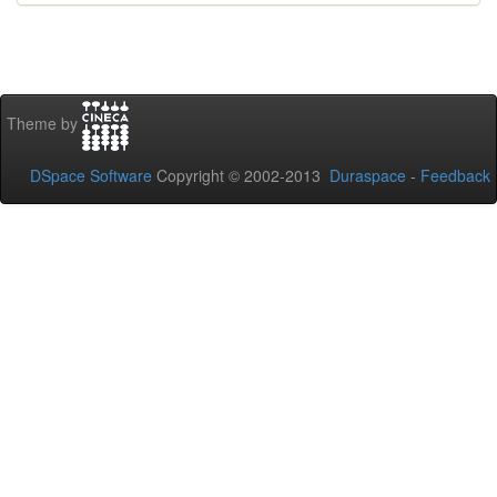
Theme by
DSpace Software
Copyright © 2002-2013
Duraspace
-
Feedback