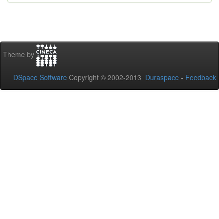
Theme by
DSpace Software
Copyright © 2002-2013
Duraspace
-
Feedback