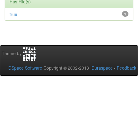
Has File(s)
true
1
Theme by
DSpace Software
Copyright © 2002-2013
Duraspace
-
Feedback