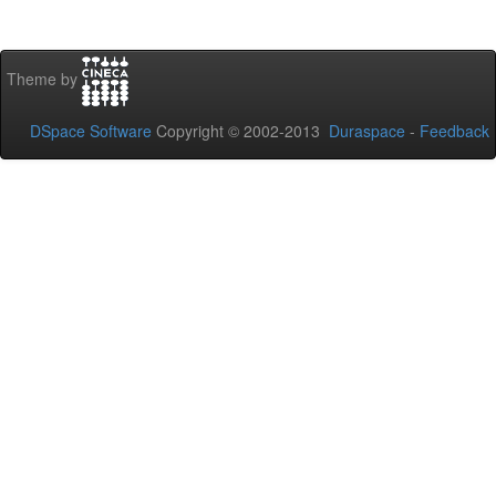
Theme by
DSpace Software
Copyright © 2002-2013
Duraspace
-
Feedback