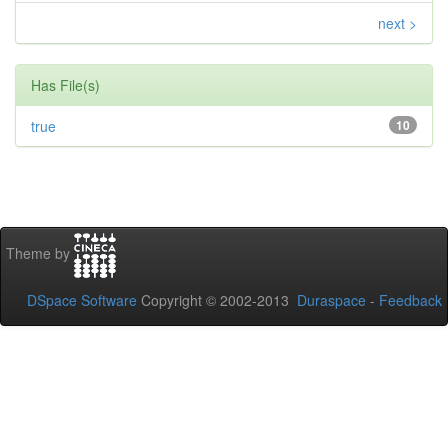
next >
Has File(s)
true
10
Theme by
DSpace Software
Copyright © 2002-2013
Duraspace
-
Feedback