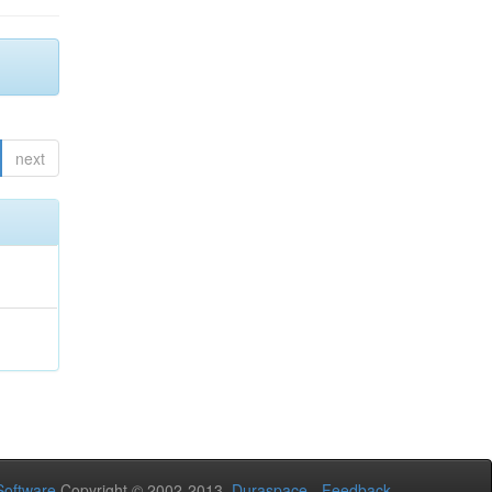
next
oftware
Copyright © 2002-2013
Duraspace
-
Feedback