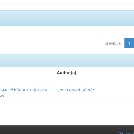
previous
1
Author(s)
รของอาชีพวิศวกร กลุ่มเจเนอ
จุฑากาญจณ์ แก้วคำ
นคร
DSpace S