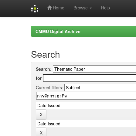
Home
Browse
Help
Skip
navigation
CMMU Digital Archive
Search
Search:
for
Current filters: