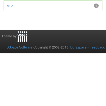
true
1
Theme by
DSpace Software
Copyright © 2002-2013
Duraspace
-
Feedback