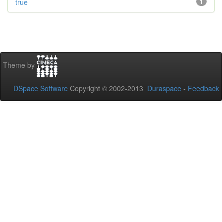
true
1
Theme by
DSpace Software
Copyright © 2002-2013
Duraspace
-
Feedback